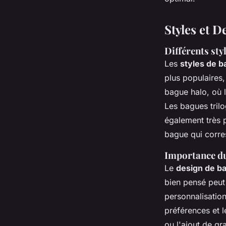
Styles et 
Différents sty
Les
styles de 
plus populaires,
bague halo, où l
Les bagues trilo
également très p
bague qui corre
Importance du
Le
design de b
bien pensé peut
personnalisatio
préférences et l
ou l'ajout de gr