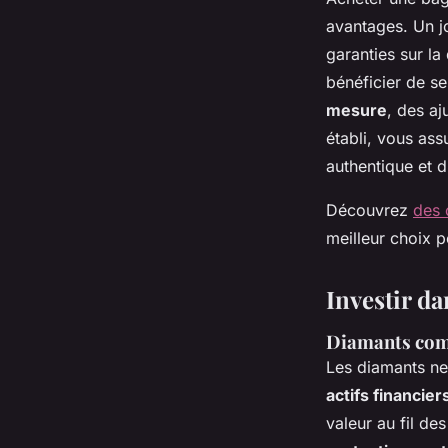
avantages. Un jo
garanties sur la 
bénéficier de se
mesure
, des aj
établi, vous ass
authentique et d
Découvrez
des 
meilleur choix p
Investir d
Diamants com
Les diamants ne
actifs financier
valeur au fil de