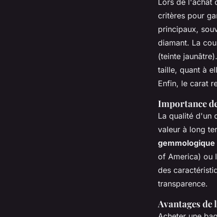
Lors de l'achat 
critères pour gar
principaux, sou
diamant. La coul
(teinte jaunâtre
taille, quant à 
Enfin, le carat 
Importance de 
La qualité d'un
valeur à long t
gemmologique
of America) ou l
des caractéristi
transparence.
Avantages de l
Acheter une bag