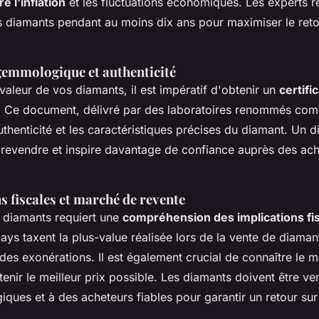
e l'inflation
et les fluctuations économiques. Les experts
s diamants pendant au moins dix ans pour maximiser le reto
 gemmologique et authenticité
 valeur de vos diamants, il est impératif d'obtenir un
certific
. Ce document, délivré par des laboratoires renommés com
authenticité et les caractéristiques précises du diamant. Un d
à revendre et inspire davantage de confiance auprès des ac
 fiscales et marché de revente
s diamants requiert une
compréhension des implications fi
ays taxent la plus-value réalisée lors de la vente de diaman
 des exonérations. Il est également crucial de connaître le 
enir le meilleur prix possible. Les diamants doivent être v
ques et à des acheteurs fiables pour garantir un retour sur