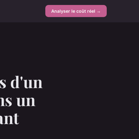
Analyser le coût réel →
s d'un
ans un
ant