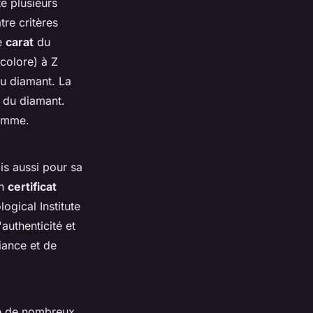
te plusieurs
tre critères
e
carat
du
ncolore) à Z
du diamant. La
e du diamant.
ramme.
is aussi pour sa
un
certificat
gical Institute
authenticité et
iance et de
te de nombreux