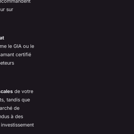
 recommandent
ur sur
at
me le GIA ou le
iamant certifié
heteurs
scales
de votre
ts, tandis que
marché de
endus à des
 investissement