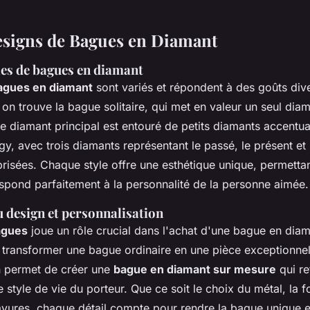
Designs de Bagues en Diamant
les de bagues en diamant
bagues en diamant
sont variés et répondent à des goûts dive
 on trouve la bague solitaire, qui met en valeur un seul diama
e diamant principal est entouré de petits diamants accentuan
gy, avec trois diamants représentant le passé, le présent et l
risées. Chaque style offre une esthétique unique, permettan
spond parfaitement à la personnalité de la personne aimée.
 design et personnalisation
agues
joue un rôle crucial dans l'achat d'une bague en dia
 transformer une bague ordinaire en une pièce exceptionnel
n permet de créer une
bague en diamant sur mesure
qui re
e style de vie du porteur. Que ce soit le choix du métal, la
avures, chaque détail compte pour rendre la bague unique et