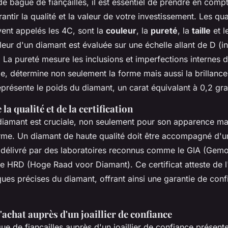
de bague de fiançailles, il est essentiel de prendre en comp
antir la qualité et la valeur de votre investissement. Les qua
vent appelés les 4C, sont la
couleur
, la
pureté
, la
taille
et l
eur d'un diamant est évaluée sur une échelle allant de D (i
). La pureté mesure les inclusions et imperfections internes 
elle, détermine non seulement la forme mais aussi la brillanc
représente le poids du diamant, un carat équivalant à 0,2 g
la qualité et de la certification
 diamant est cruciale, non seulement pour son apparence ma
erme. Un diamant de haute qualité doit être accompagné d'
délivré par des laboratoires reconnus comme le GIA (Gemolo
e HRD (Hoge Raad voor Diamant). Ce certificat atteste de l'
ques précises du diamant, offrant ainsi une garantie de conf
'achat auprès d'un joaillier de confiance
ue de fiançailles auprès d'un joaillier de confiance présen