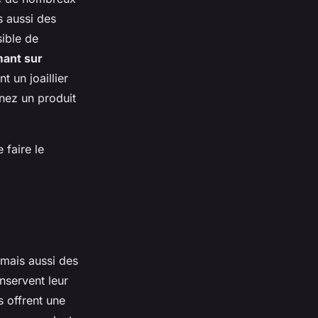
s aussi des
sible de
mant sur
t un joaillier
enez un produit
 faire le
 mais aussi des
onservent leur
s offrent une