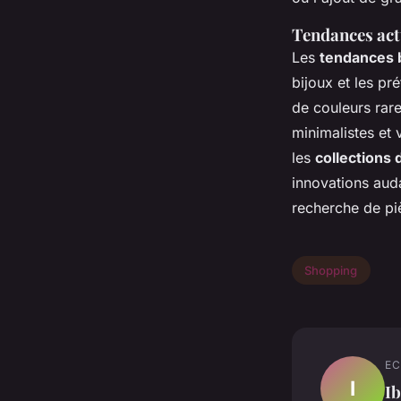
Tendances act
Les
tendances 
bijoux et les p
de couleurs rar
minimalistes et 
les
collections
innovations auda
recherche de pi
Shopping
EC
I
I