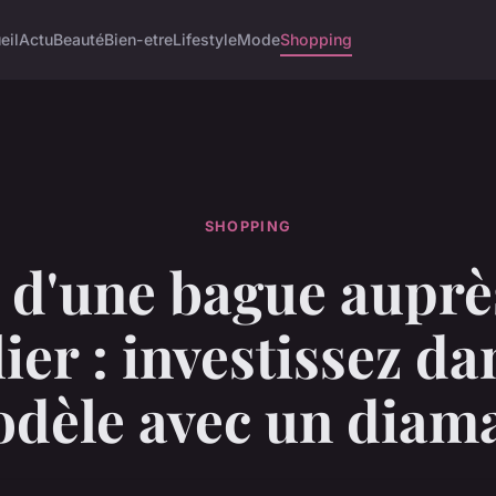
eil
Actu
Beauté
Bien-etre
Lifestyle
Mode
Shopping
SHOPPING
 d'une bague auprè
lier : investissez d
dèle avec un diam