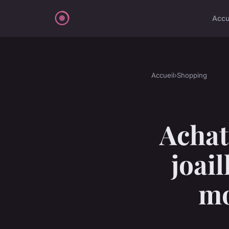
Accu
Accueil
›
Shopping
Achat
joail
mo