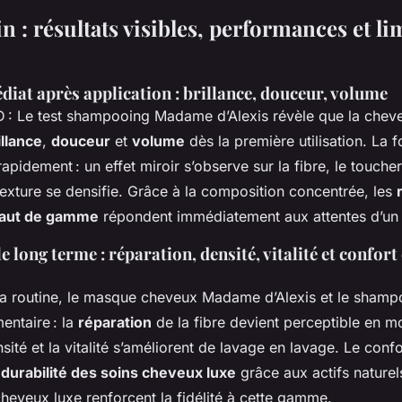
in : résultats visibles, performances et li
iat après application : brillance, douceur, volume
 : Le test shampooing Madame d’Alexis révèle que la chev
illance
,
douceur
et
volume
dès la première utilisation. La 
rapidement : un effet miroir s’observe sur la fibre, le toucher
texture se densifie. Grâce à la composition concentrée, les
 haut de gamme
répondent immédiatement aux attentes d’un 
le long terme : réparation, densité, vitalité et confort
la routine, le masque cheveux Madame d’Alexis et le sham
ntaire : la
réparation
de la fibre devient perceptible en mo
sité et la vitalité s’améliorent de lavage en lavage. Le confo
e
durabilité des soins cheveux luxe
grâce aux actifs naturels
heveux luxe renforcent la fidélité à cette gamme.