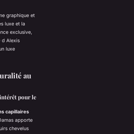
me graphique et
s luxe et la
ence exclusive,
 d Alexis
un luxe
uralité au
intérêt pour le
s capillaires
e Damas apporte
uirs chevelus