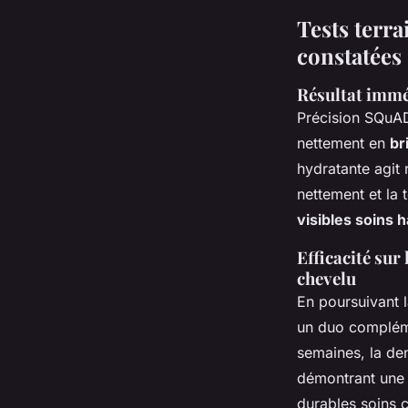
Tests terra
constatées
Résultat imméd
Précision SQuAD
nettement en
br
hydratante agit 
nettement et la 
visibles soins
Efficacité sur 
chevelu
En poursuivant 
un duo compléme
semaines, la den
démontrant un
durables soins c