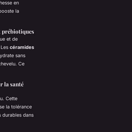
ichesse en
booste la
t prébiotiques
ue et de
. Les
céramides
hydrate sans
 chevelu. Ce
r la santé
u. Cette
se la tolérance
us durables dans