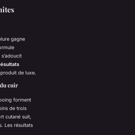
mites
elure gagne
formule
 s’adoucit
résultats
produit de luxe.
 du cuir
pooing forment
ins de trois
rt cutané suit,
. Les résultats