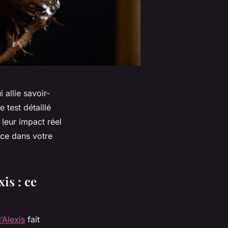
allie savoir-
 test détaillé
 leur impact réel
ace dans votre
is : ce
’Alexis
fait