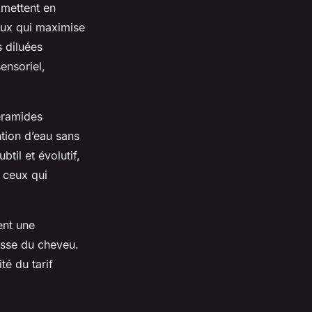
 mettent en
aux qui maximise
s diluées
ensoriel,
éramides
ntion d’eau sans
btil et évolutif,
 ceux qui
ent une
lesse du cheveu.
té du tarif