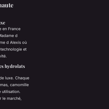
haute
uxe
e en France
e Madame d
ame d Alexis où
iotechnologie et
ité.
des hydrolats
 de luxe. Chaque
amas, camomille
utilisation.
r le marché,