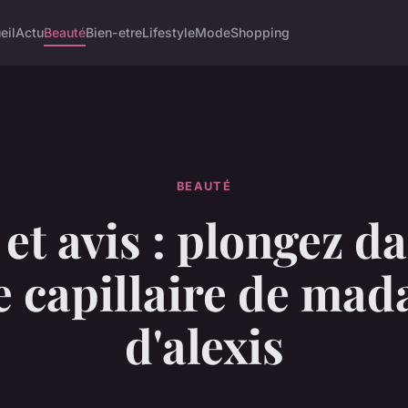
eil
Actu
Beauté
Bien-etre
Lifestyle
Mode
Shopping
BEAUTÉ
 et avis : plongez da
e capillaire de ma
d'alexis