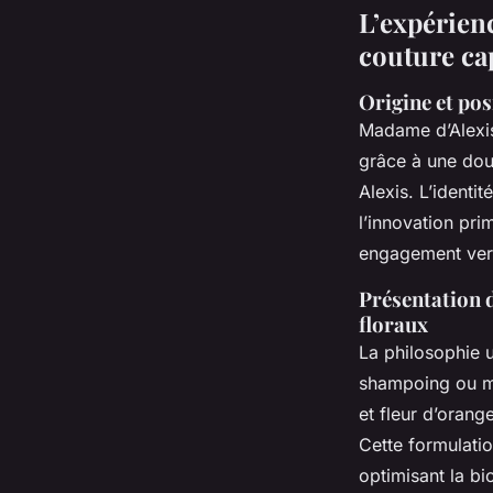
L’expérien
couture cap
Origine et pos
Madame d’Alexis
grâce à une dou
Alexis. L’ident
l’innovation prim
engagement vers
Présentation d
floraux
La philosophie u
shampoing ou m
et fleur d’orang
Cette formulati
optimisant la bi