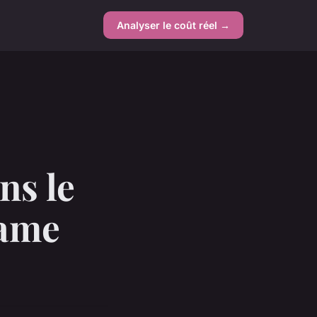
Analyser le coût réel →
ns le
dame