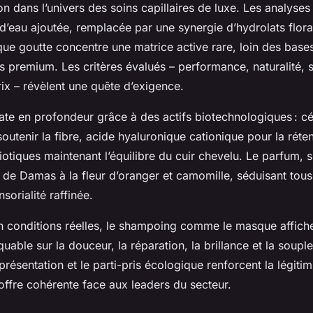
on dans l’univers des soins capillaires de luxe. Les analyses
 d’eau ajoutée, remplacée par une synergie d’hydrolats flor
haque goutte concentre une matrice active rare, loin des base
 premium. Les critères évalués – performance, naturalité, s
ix – révèlent une quête d’exigence.
ate en profondeur grâce à des actifs biotechnologiques : c
outenir la fibre, acide hyaluronique cationique pour la réte
iotiques maintenant l’équilibre du cuir chevelu. Le parfum, su
 de Damas à la fleur d’oranger et camomille, séduisant tous
sorialité raffinée.
en conditions réelles, le shampoing comme le masque affich
quable sur la douceur, la réparation, la brillance et la soup
présentation et le parti-pris écologique renforcent la légitimi
’offre cohérente face aux leaders du secteur.