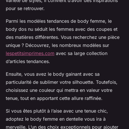
variété de styles, il convient d’avoir des inspirations
pour se retrouver.
Parmi les modèles tendances de body femme, le
body dos nu séduit les femmes avec des coupes et
des matières différentes. Vous recherchez une pièce
unique ? Découvrez, les nombreux modèles sur
lespetitsimprimes.com
avec sa large collection
d’articles tendances.
Ensuite, vous avez le body gainant avec sa
particularité de sublimer votre silhouette. Toutefois,
choisissez une couleur qui mettra en valeur votre
tenue, tout en apportant cette allure raffinée.
Si vous êtes plutôt à l’aise avec une tenue chic,
adoptez le body femme en dentelle vous ira à
merveille. L’un des choix exceptionnels pour ajouter