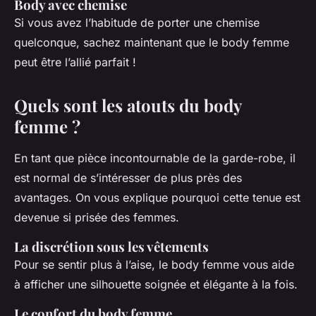
Body avec chemise
Si vous avez l’habitude de porter une chemise
quelconque, sachez maintenant que le body femme
peut être l’allié parfait !
Quels sont les atouts du body
femme ?
En tant que pièce incontournable de la garde-robe, il
est normal de s’intéresser de plus près des
avantages. On vous explique pourquoi cette tenue est
devenue si prisée des femmes.
La discrétion sous les vêtements
Pour se sentir plus à l’aise, le body femme vous aide
à afficher une silhouette soignée et élégante à la fois.
Le confort du body femme