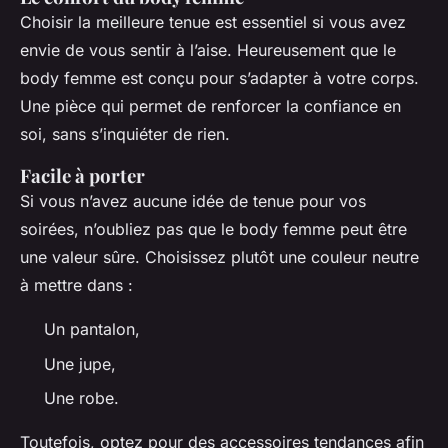
Choisir la meilleure tenue est essentiel si vous avez
envie de vous sentir à l’aise. Heureusement que le
body femme est conçu pour s’adapter à votre corps.
Une pièce qui permet de renforcer la confiance en
soi, sans s’inquiéter de rien.
Facile à porter
Si vous n’avez aucune idée de tenue pour vos
soirées, n’oubliez pas que le body femme peut être
une valeur sûre. Choisissez plutôt une couleur neutre
à mettre dans :
Un pantalon,
Une jupe,
Une robe.
Toutefois, optez pour des accessoires tendances afin