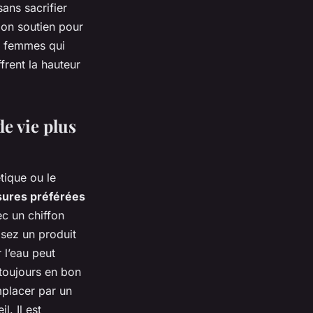
ans sacrifier
bon soutien pour
s femmes qui
frent la hauteur
e vie plus
tique ou le
ures préférées
c un chiffon
isez un produit
 l’eau peut
 toujours en bon
emplacer par un
l. Il est