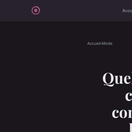
Accu
Accueil
›
Mode
Quel
c
co