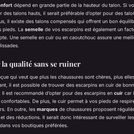
nfort
dépend en grande partie de la hauteur du talon. Si vo
r des talons hauts, il serait préférable d’opter pour des talon
, il existe des talons compensés qui offrent un bon équili
s pieds. La
semelle
de vos escarpins est également un fact
te. Une semelle en cuir ou en caoutchouc assure une meil
lissades.
la qualité sans se ruiner
reçue qui veut que plus les chaussures sont chères, plus ell
nt, il est possible de trouver des escarpins en cuir de bonn
. Il est recommandé d’opter pour des escarpins en
cuir
car i
 confortables. De plus, le cuir permet à vos pieds de respire
s. En outre, les
marques
de chaussures proposent réguliè
 et des réductions. Il serait donc intéressant de surveiller l
 dans vos boutiques préférées.