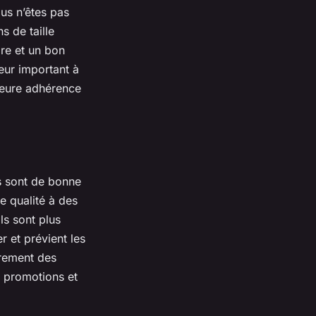
us n’êtes pas
s de taille
bre et un bon
eur important à
leure adhérence
es sont de bonne
e qualité à des
ls sont plus
r et prévient les
rement des
es promotions et