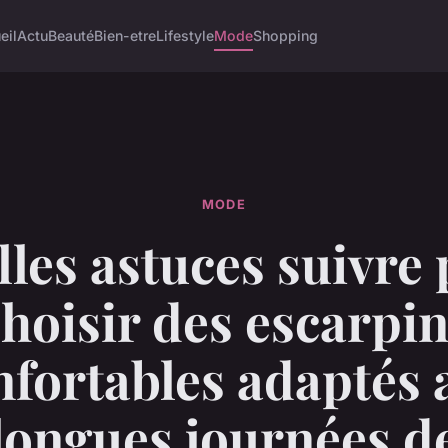
eil
Actu
Beauté
Bien-etre
Lifestyle
Mode
Shopping
MODE
les astuces suivre
hoisir des escarpi
nfortables adaptés 
longues journées d