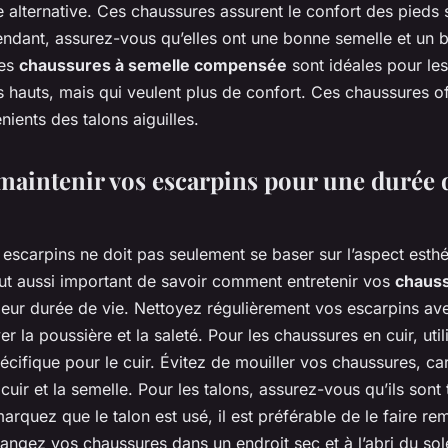
 alternative. Ces chaussures assurent le confort des pieds s
endant, assurez-vous qu’elles ont une bonne semelle et un 
des
chaussures à semelle compensée
sont idéales pour le
s hauts, mais qui veulent plus de confort. Ces chaussures of
nients des talons aiguilles.
intenir vos escarpins pour une durée d
escarpins ne doit pas seulement se baser sur l’aspect esthé
tout aussi important de savoir comment entretenir vos
chauss
leur durée de vie. Nettoyez régulièrement vos escarpins ave
r la poussière et la saleté. Pour les chaussures en cuir, util
cifique pour le cuir. Évitez de mouiller vos chaussures, car
ir et la semelle. Pour les talons, assurez-vous qu’ils sont
marquez que le talon est usé, il est préférable de le faire r
angez vos chaussures dans un endroit sec et à l’abri du solei