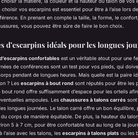
hoisir la matière, la couleur et la hauteur du talon de vos 
 choisir vos escarpins est essentiel pour être à l’aise lors 
érence. En prenant en compte la taille, la forme, le confort, 
ussures, vous pouvez être sûre de faire le bon choix.
s d’escarpins idéals pour les longues jo
 d’escarpins confortables
est un véritable atout pour une f
rnées de conférences sont un test pour vos pieds, qui doive
orps pendant de longues heures. Mais quelle est la paire i
hon ? Les
escarpins à bout rond
sont réputés pour être les 
 bout rond offre suffisamment d’espace pour les orteils afin
 éventuelles ampoules. Les
chaussures à talons carrés
sont
es longues journées. Le talon carré offre un bon équilibre,
s du corps de manière équitable. De plus, la hauteur du talon
iron 5 à 7 cm, pour être confortable tout au long de la jour
à l’aise avec les talons, les
escarpins à talons plats
ou les b