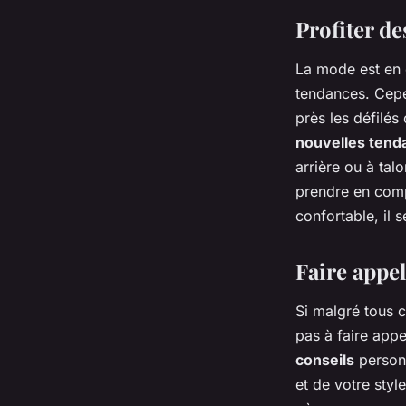
Profiter de
La mode est en c
tendances. Cepen
près les défilé
nouvelles tend
arrière ou à ta
prendre en compt
confortable, il s
Faire appel
Si malgré tous c
pas à faire app
conseils
personn
et de votre styl