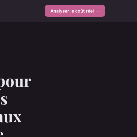
Analyser le coût réel →
 pour
ns
aux
e