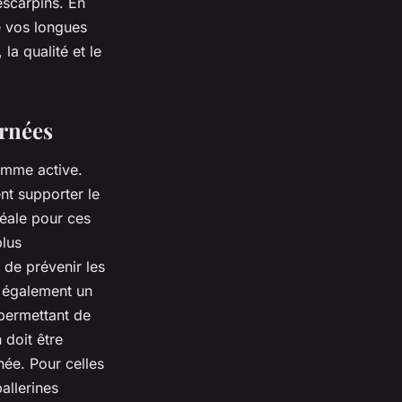
escarpins. En
de vos longues
la qualité et le
urnées
emme active.
nt supporter le
déale pour ces
plus
 de prévenir les
 également un
 permettant de
 doit être
née. Pour celles
allerines