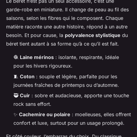
Le béret n’est pas un seul accessoire, c’est une
garde-robe en miniature. Il change de peau au fil des
saisons, selon les fibres qui le composent. Chaque
matière raconte une autre histoire, répond à un autre
besoin. Et pour cause, la
polyvalence stylistique
du
béret tient autant à sa forme qu’à ce qu’il est fait.
🧶
Laine mérinos
: isolante, respirante, idéale
pour les hivers rigoureux.
🧵
Coton
: souple et légère, parfaite pour les
journées fraîches de printemps ou d’automne.
🥷
Cuir
: sobre et audacieuse, apporte une touche
rock sans effort.
✨
Cachemire ou polaire
: moelleuses, elles offrent
confort et luxe, surtout pour un usage prolongé.
Et côté couleur, l’embarras du choix. Du classique